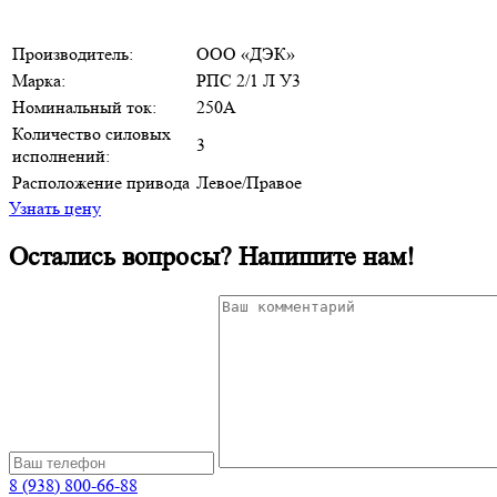
Производитель:
ООО «ДЭК»
Марка:
РПC 2/1 Л У3
Номинальный ток:
250А
Количество силовых
3
исполнений:
Расположение привода
Левое/Правое
Узнать цену
Остались вопросы? Напишите нам!
8 (938) 800-66-88